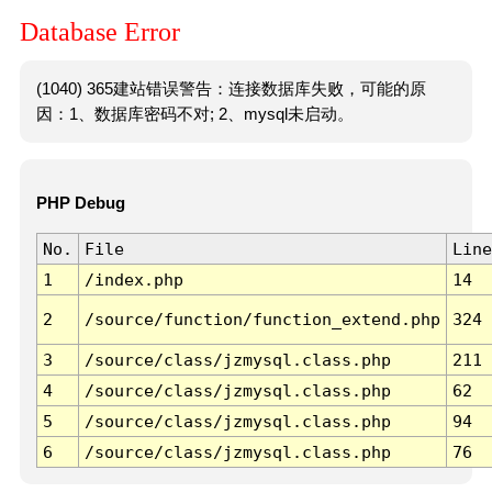
Database Error
(1040) 365建站错误警告：连接数据库失败，可能的原
因：1、数据库密码不对; 2、mysql未启动。
PHP Debug
No.
File
Line
1
/index.php
14
2
/source/function/function_extend.php
324
3
/source/class/jzmysql.class.php
211
4
/source/class/jzmysql.class.php
62
5
/source/class/jzmysql.class.php
94
6
/source/class/jzmysql.class.php
76