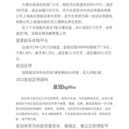
大量往返成交价钱7.31元，相对当日收盘价折价0.95%，成交
300万股，成交金额2193万元，买方生意部为中信证券股份有限
公司上海南京西路证券生意部，卖方生意部为第一创业证券股份
有限公司上海浦东新区滨江通衢证券生意部。
近三个月该股共发生3笔大量往返，共计成交9.75万手，折价
成交3笔。该股近期无解禁股上市。
菠菜娱乐在线平台
达成2023年12月15日收盘，蓝焰控股(000968)报收于7.38元，
下落1.86%，换手率1.26%，成交量12.19万手，成交额9052.43万
元。
皇冠足球
该股最近90天内共有1家机构给出评级，买入评级1家。
2022皇冠足球源码
皇冠hg86a
由证券之星左证公开信息整理，由算法生成，与本耸峙场无关。证券之星
难堪但不保证该信息(包括但不限于翰墨、视频、音频、数据及图表)一齐大概
部天职容的的准确性、圆善性、有用性、实时性等太阳城娱乐百家乐，如存
在问题请有关咱们。本文为数据整理，不合您组成任何投资冷漠，投资有风
险，请严慎方案。
皇冠体育为你提供最安全、最稳定、最公正的博彩平