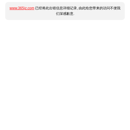
www.365jz.com
已经将此出错信息详细记录, 由此给您带来的访问不便我
们深感歉意.