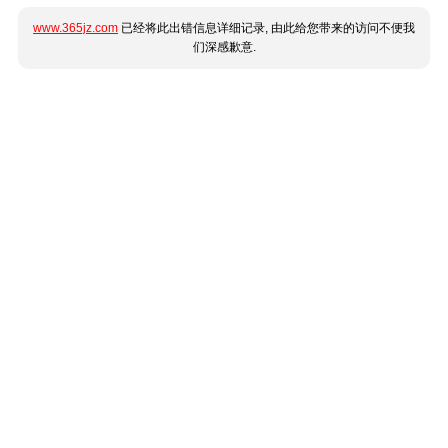
www.365jz.com
已经将此出错信息详细记录, 由此给您带来的访问不便我
们深感歉意.