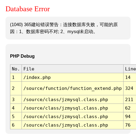
Database Error
(1040) 365建站错误警告：连接数据库失败，可能的原
因：1、数据库密码不对; 2、mysql未启动。
PHP Debug
No.
File
Line
1
/index.php
14
2
/source/function/function_extend.php
324
3
/source/class/jzmysql.class.php
211
4
/source/class/jzmysql.class.php
62
5
/source/class/jzmysql.class.php
94
6
/source/class/jzmysql.class.php
76