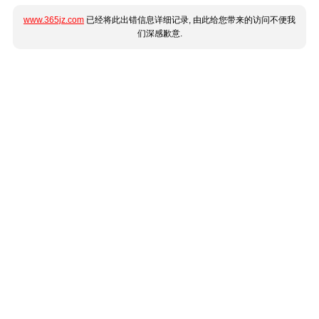
www.365jz.com
已经将此出错信息详细记录, 由此给您带来的访问不便我
们深感歉意.