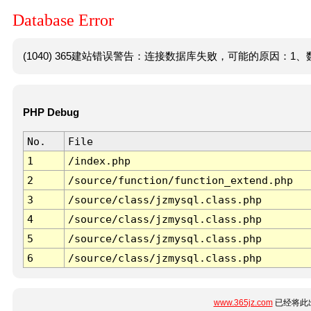
Database Error
(1040) 365建站错误警告：连接数据库失败，可能的原因：1、数
PHP Debug
No.
File
1
/index.php
2
/source/function/function_extend.php
3
/source/class/jzmysql.class.php
4
/source/class/jzmysql.class.php
5
/source/class/jzmysql.class.php
6
/source/class/jzmysql.class.php
www.365jz.com
已经将此