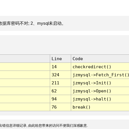
据库密码不对; 2、mysql未启动。
Line
Code
14
checkredirect()
324
jzmysql->Fetch_First(
211
jzmysql->Init()
62
jzmysql->Open()
94
jzmysql->halt()
76
break()
出错信息详细记录, 由此给您带来的访问不便我们深感歉意.