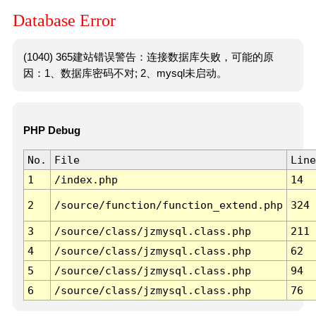
Database Error
(1040) 365建站错误警告：连接数据库失败，可能的原
因：1、数据库密码不对; 2、mysql未启动。
PHP Debug
No.
File
Line
1
/index.php
14
2
/source/function/function_extend.php
324
3
/source/class/jzmysql.class.php
211
4
/source/class/jzmysql.class.php
62
5
/source/class/jzmysql.class.php
94
6
/source/class/jzmysql.class.php
76