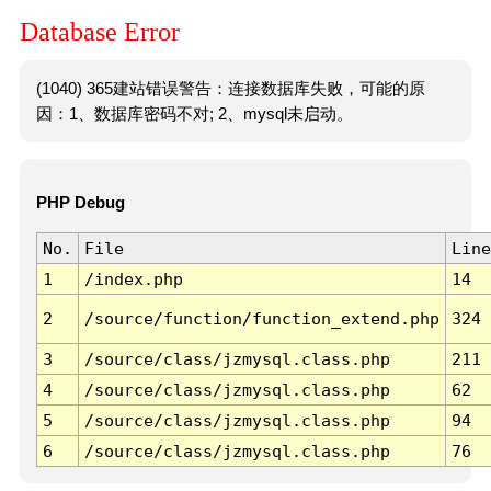
Database Error
(1040) 365建站错误警告：连接数据库失败，可能的原
因：1、数据库密码不对; 2、mysql未启动。
PHP Debug
No.
File
Line
1
/index.php
14
2
/source/function/function_extend.php
324
3
/source/class/jzmysql.class.php
211
4
/source/class/jzmysql.class.php
62
5
/source/class/jzmysql.class.php
94
6
/source/class/jzmysql.class.php
76